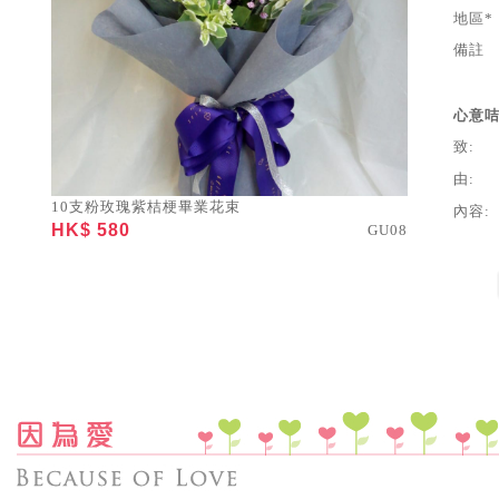
地區*
備註
心意
致:
由:
10支粉玫瑰紫桔梗畢業花束
內容:
HK$ 580
GU08