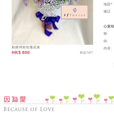
地區*
備註
心意
致:
由:
粉綉球粉玫瑰花束
內容:
HK$ 800
BQ1507