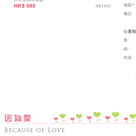
地區*
HK$ 580
AR1602
備註
心意
致:
由:
內容: